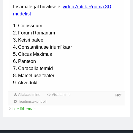
Loe lähemalt
Rooma linna tähtsamad ehitised kohta