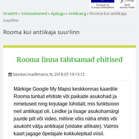
Sa oled siin
Avaleht
»
Sotsiaalained
»
Ajalugu
»
Antiikaeg
» Rooma kui antiikaja
suurlinn
Rooma kui antiikaja suurlinn
Rooma linna tähtsamad ehitised
Sisestas
madlimaria
, N, 2018-07-19 13:12