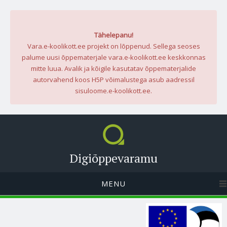
Tähelepanu!
Vara.e-koolikott.ee projekt on lõppenud. Sellega seoses
palume uusi õppematerjale vara.e-koolikott.ee keskkonnas
mitte luua. Avalik ja kõigile kasutatav õppematerjalide
autorvahend koos H5P võimalustega asub aadressil
sisuloome.e-koolikott.ee.
Digiõppevaramu
MENU