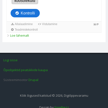
Loe lähemalt
Rooma ühiskonna kujunemine kohta
Logi sisse
Õpiobjektid peatükkide kaupa
Süsteemimootor
Drupal
Kõik õigused kaitstud © 2026, Digiõppevaramu
Design by
FreeBiezz