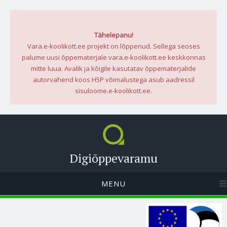
Tähelepanu!
Vara.e-koolikott.ee projekt on lõppenud. Sellega seoses
palume uusi õppematerjale vara.e-koolikott.ee keskkonnas
mitte luua. Avalik ja kõigile kasutatav õppematerjalide
autorvahend koos H5P võimalustega asub aadressil
sisuloome.e-koolikott.ee.
Digiõppevaramu
MENU