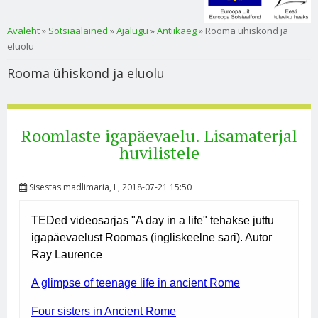
Sa oled siin
Avaleht
»
Sotsiaalained
»
Ajalugu
»
Antiikaeg
» Rooma ühiskond ja
eluolu
Rooma ühiskond ja eluolu
Roomlaste igapäevaelu. Lisamaterjal
huvilistele
Sisestas
madlimaria
, L, 2018-07-21 15:50