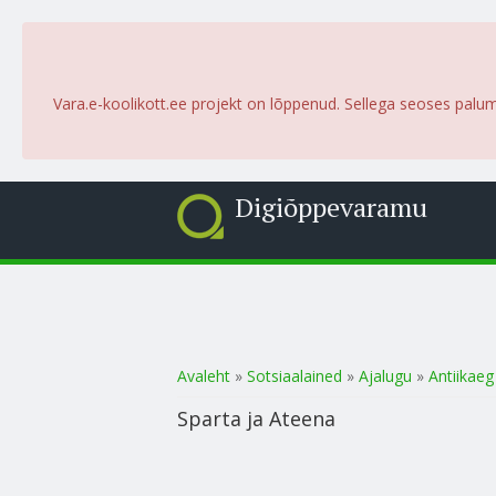
Vara.e-koolikott.ee projekt on lõppenud. Sellega seoses palu
Digiõppevaramu
Sa oled siin
Avaleht
»
Sotsiaalained
»
Ajalugu
»
Antiikaeg
Sparta ja Ateena