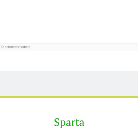
us kohta
Sparta