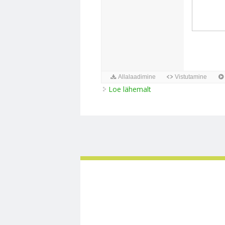
Loe lähemalt
Ateena ja Sparta võrdl