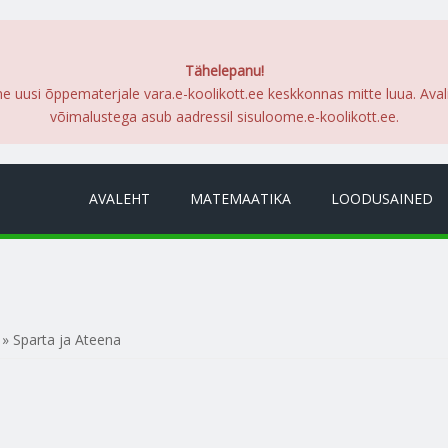
Tähelepanu!
me uusi õppematerjale vara.e-koolikott.ee keskkonnas mitte luua. Ava
võimalustega asub aadressil sisuloome.e-koolikott.ee.
AVALEHT
MATEMAATIKA
LOODUSAINED
» Sparta ja Ateena