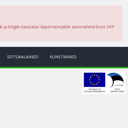
lik ja kõigile kasutatav õppematerjalide autorvahend koos H5P
SOTSIAALAINED
KUNSTIAINED