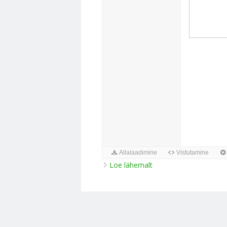
Loe lähemalt
Ateena ja Sparta pära