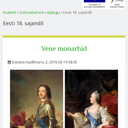
Sa oled siin
Avaleht
»
Sotsiaalained
»
Ajalugu
» Eesti 18. sajandil
Eesti 18. sajandil
Vene monarhid
Sisestas
madlimaria
, E, 2018-03-19 08:05