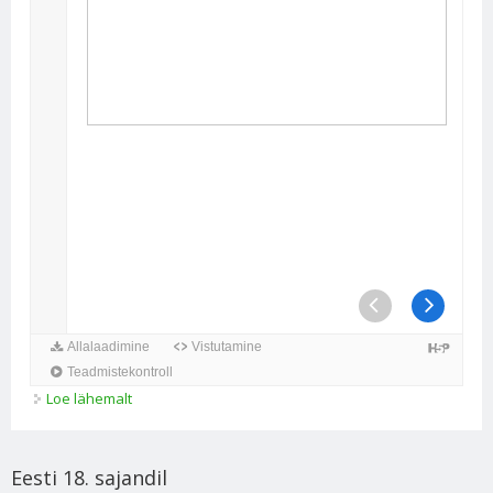
Loe lähemalt
Võimude vahetumine Eesti alal kohta
Eesti 18. sajandil