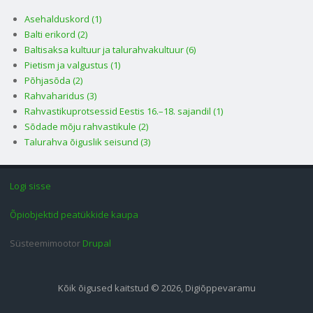
Asehalduskord (1)
Balti erikord (2)
Baltisaksa kultuur ja talurahvakultuur (6)
Pietism ja valgustus (1)
Põhjasõda (2)
Rahvaharidus (3)
Rahvastikuprotsessid Eestis 16.–18. sajandil (1)
Sõdade mõju rahvastikule (2)
Talurahva õiguslik seisund (3)
Logi sisse
Õpiobjektid peatükkide kaupa
Süsteemimootor
Drupal
Kõik õigused kaitstud © 2026, Digiõppevaramu