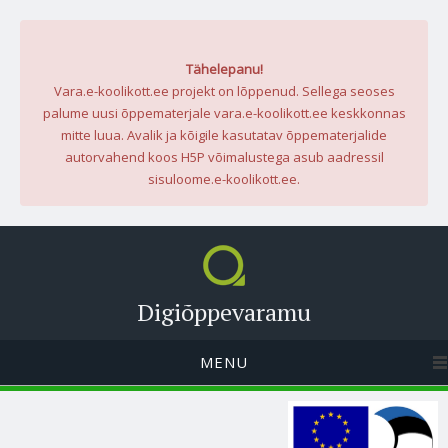
Tähelepanu!
Vara.e-koolikott.ee projekt on lõppenud. Sellega seoses
palume uusi õppematerjale vara.e-koolikott.ee keskkonnas
mitte luua. Avalik ja kõigile kasutatav õppematerjalide
autorvahend koos H5P võimalustega asub aadressil
sisuloome.e-koolikott.ee.
Digiõppevaramu
MENU