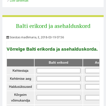
Loe lähemalt
Vene monarhid kohta
Balti erikord ja asehalduskord
Sisestas
madlimaria
, E, 2018-03-19 07:56