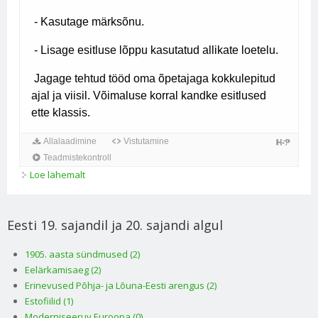
Loe lähemalt
Eesti tööstusettevõtete rajamine 19. sajandi lõpul
ning 20. sajandi alguses kohta
Eesti 19. sajandil ja 20. sajandi algul
1905. aasta sündmused (2)
Eelärkamisaeg (2)
Erinevused Põhja- ja Lõuna-Eesti arengus (2)
Estofiilid (1)
Moderniseeruv Euroopa (0)