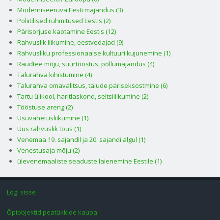
Moderniseeruva Eesti majandus (3)
Poliitilised rühmitused Eestis (2)
Pärisorjuse kaotamine Eestis (12)
Rahvuslik liikumine, eestvedajad (9)
Rahvusliku professionaalse kultuuri kujunemine (1)
Raudtee mõju, suurtööstus, põllumajandus (4)
Talurahva kihistumine (4)
Talurahva omavalitsus, talude päriseksostmine (6)
Tartu ülikool, haritlaskond, seltsiliikumine (2)
Tööstuse areng (2)
Usuvahetusliikumine (1)
Uus rahvuslik tõus (1)
Venemaa 19. sajandil ja 20. sajandi algul (1)
Venestusaja mõju (2)
ülevenemaaliste seaduste laienemine Eestile (1)
Logi sisse
Õpiobjektid peatükkide kaupa