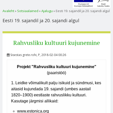
Sa oled siin
Avaleht
»
Sotsiaalained
»
Ajalugu
» Eesti 19. sajandil ja 20. sajandi algul
Eesti 19. sajandil ja 20. sajandi algul
Rahvusliku kultuuri kujunemine
Sisestas
grete.rohi
, P, 2018-02-04 00:26