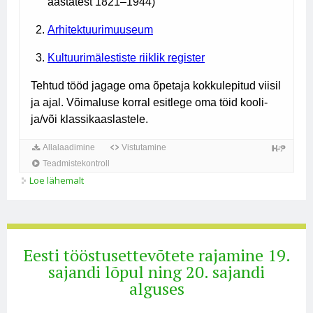
Loe lähemalt
Tööstuse areng Eestis 19. sajandil ja 20. sajandi
alguses kohta
Eesti tööstusettevõtete rajamine 19.
sajandi lõpul ning 20. sajandi
alguses