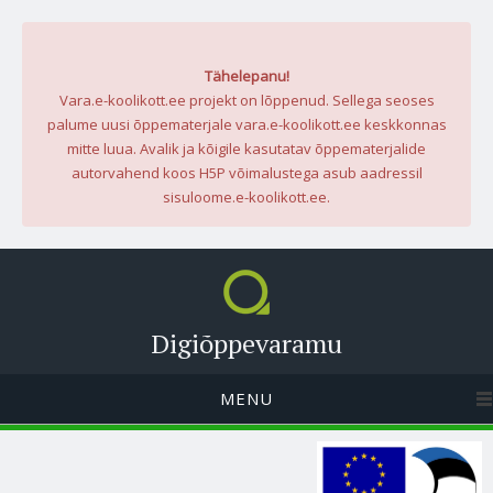
Tähelepanu!
Vara.e-koolikott.ee projekt on lõppenud. Sellega seoses
palume uusi õppematerjale vara.e-koolikott.ee keskkonnas
mitte luua. Avalik ja kõigile kasutatav õppematerjalide
autorvahend koos H5P võimalustega asub aadressil
sisuloome.e-koolikott.ee.
Digiõppevaramu
MENU