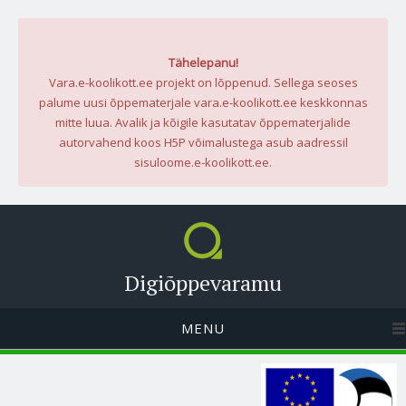
Tähelepanu!
Vara.e-koolikott.ee projekt on lõppenud. Sellega seoses
palume uusi õppematerjale vara.e-koolikott.ee keskkonnas
mitte luua. Avalik ja kõigile kasutatav õppematerjalide
autorvahend koos H5P võimalustega asub aadressil
sisuloome.e-koolikott.ee.
Digiõppevaramu
MENU