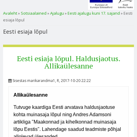
Sa oled siin
Avaleht
»
Sotsiaalained
»
Ajalugu
»
Eesti ajalugu kuni 17. sajand
» Eesti
esiaja lõpul
Eesti esiaja lõpul
Eesti esiaja lõpul. Haldusjaotus.
Allikaülesanne
Sisestas
marikarandma1
, R, 2017-10-20 22:22