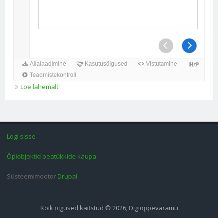
Loe lähemalt
Eesti esiaja lõpul. Haldusjaotus. Allikaülesanne kohta
Logi sisse
Õpiobjektid peatükkide kaupa
Süsteemimootor
Drupal
Kõik õigused kaitstud © 2026, Digiõppevaramu