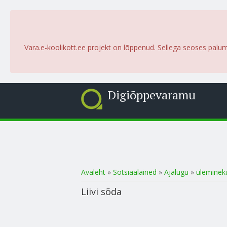
Vara.e-koolikott.ee projekt on lõppenud. Sellega seoses palu
Digiõppevaramu
Sa oled siin
Avaleht
»
Sotsiaalained
»
Ajalugu
»
üleminek
Liivi sõda