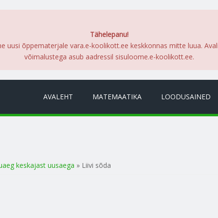
Tähelepanu!
me uusi õppematerjale vara.e-koolikott.ee keskkonnas mitte luua. Ava
võimalustega asub aadressil sisuloome.e-koolikott.ee.
AVALEHT
MATEMAATIKA
LOODUSAINED
uaeg keskajast uusaega
» Liivi sõda