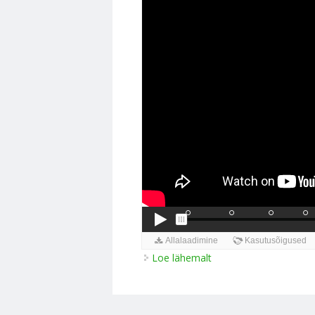
Loe lähemalt
Liivi sõda. Töö videog