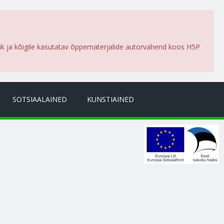
lik ja kõigile kasutatav õppematerjalide autorvahend koos H5P
SOTSIAALAINED
KUNSTIAINED