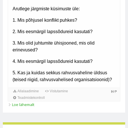
Loe lähemalt
Lapssõdurid kohta