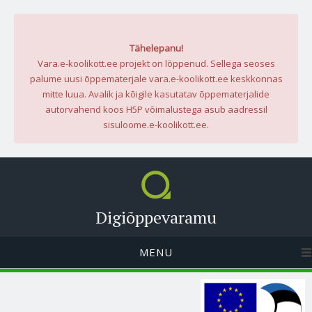
Tähelepanu!
Vara.e-koolikott.ee projekt on lõppenud. Sellega seoses
palume uusi õppematerjale vara.e-koolikott.ee keskkonnas
mitte luua. Avalik ja kõigile kasutatav õppematerjalide
autorvahend koos H5P võimalustega asub aadressil
sisuloome.e-koolikott.ee.
Digiõppevaramu
MENU