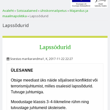
Sa oled siin
Avaleht
»
Sotsiaalained
»
ühiskonnaõpetus
»
Majandus ja
maailmapoliitika
» Lapssõdurid
Lapssõdurid
Lapssõdurid
Sisestas
marikarandma1
, K, 2017-11-22 22:27