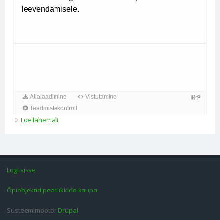
Loe lähemalt
Lapssõdurid. Töö tekstiga kohta
Logi sisse
Õpiobjektid peatükkide kaupa
Süsteemimootor
Drupal