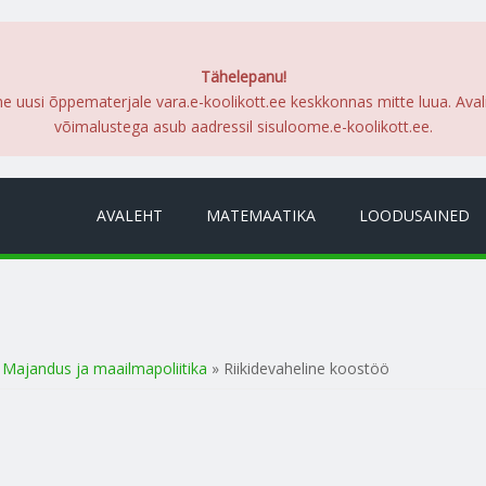
Tähelepanu!
me uusi õppematerjale vara.e-koolikott.ee keskkonnas mitte luua. Ava
võimalustega asub aadressil sisuloome.e-koolikott.ee.
AVALEHT
MATEMAATIKA
LOODUSAINED
»
Majandus ja maailmapoliitika
» Riikidevaheline koostöö