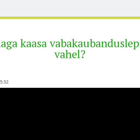
aga kaasa vabakaubanduslep
vahel?
15:32