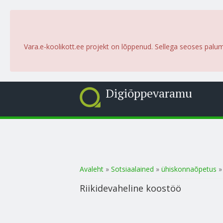
Vara.e-koolikott.ee projekt on lõppenud. Sellega seoses palu
Digiõppevaramu
Sa oled siin
Avaleht
»
Sotsiaalained
»
ühiskonnaõpetus
Riikidevaheline koostöö