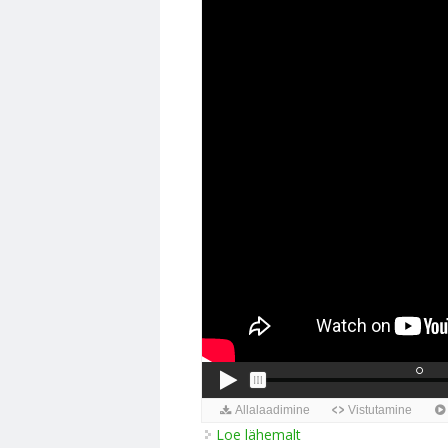
Loe lähemalt
Mida toob endaga kaas