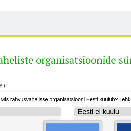
heliste organisatsioonide s
15:11