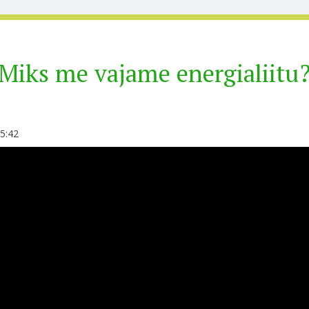
Miks me vajame energialiitu
15:42