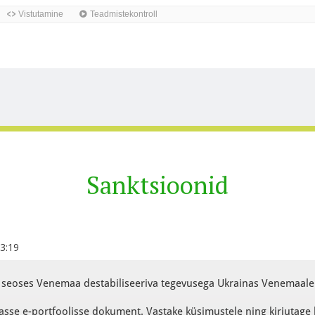
isatsioonide sümboolika kohta
Sanktsioonid
23:19