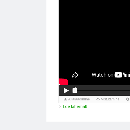
Loe lähemalt
Miks me vajame energi