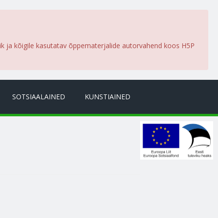
lik ja kõigile kasutatav õppematerjalide autorvahend koos H5P
SOTSIAALAINED
KUNSTIAINED