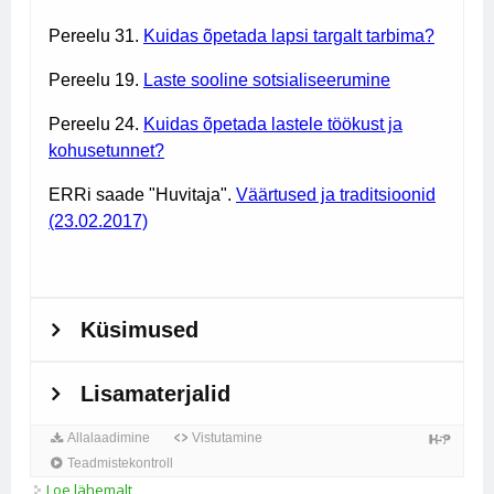
Loe lähemalt
Perekonna ülesanded *-*** kohta