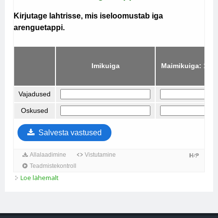
Loe lähemalt
Inimese arenguetapid kohta