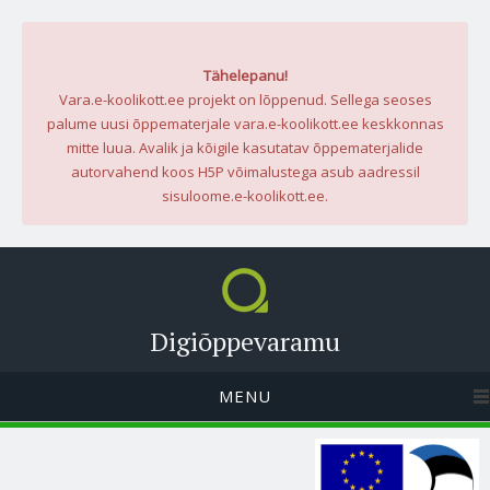
Tähelepanu!
Vara.e-koolikott.ee projekt on lõppenud. Sellega seoses
palume uusi õppematerjale vara.e-koolikott.ee keskkonnas
mitte luua. Avalik ja kõigile kasutatav õppematerjalide
autorvahend koos H5P võimalustega asub aadressil
sisuloome.e-koolikott.ee.
Digiõppevaramu
MENU