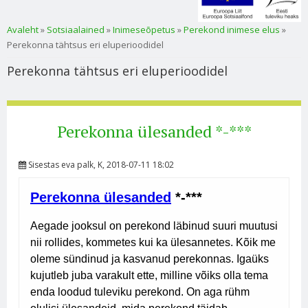
Sa oled siin
Avaleht
»
Sotsiaalained
»
Inimeseõpetus
»
Perekond inimese elus
»
Perekonna tähtsus eri eluperioodidel
Perekonna tähtsus eri eluperioodidel
Perekonna ülesanded *-***
Sisestas
eva palk
, K, 2018-07-11 18:02