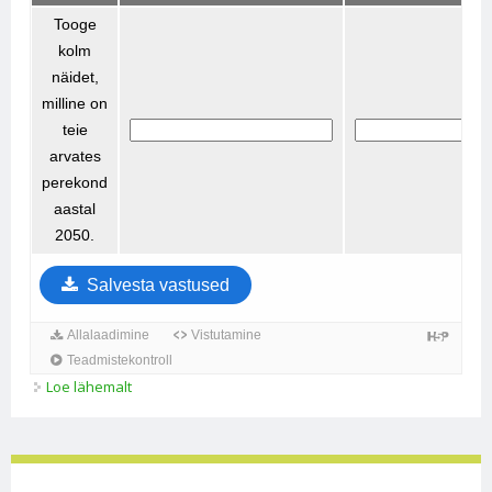
Loe lähemalt
Perekond. Perekonna tähtsus. Kursust sissejuhatav
tund *-*** kohta