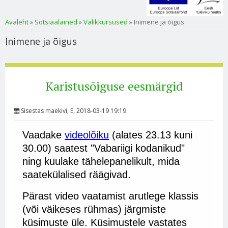
Sa oled siin
Avaleht
»
Sotsiaalained
»
Valikkursused
» Inimene ja õigus
Inimene ja õigus
Karistusõiguse eesmärgid
Sisestas
maekivi
, E, 2018-03-19 19:19