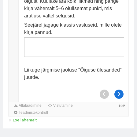
Loe lähemalt
Milleks meile õigus? kohta