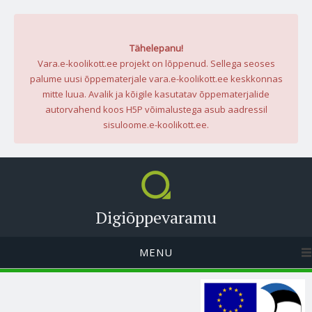
Tähelepanu!
Vara.e-koolikott.ee projekt on lõppenud. Sellega seoses
palume uusi õppematerjale vara.e-koolikott.ee keskkonnas
mitte luua. Avalik ja kõigile kasutatav õppematerjalide
autorvahend koos H5P võimalustega asub aadressil
sisuloome.e-koolikott.ee.
Digiõppevaramu
MENU