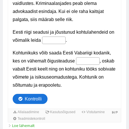
Loe lähemalt
Eesti kohtusüsteem kohta