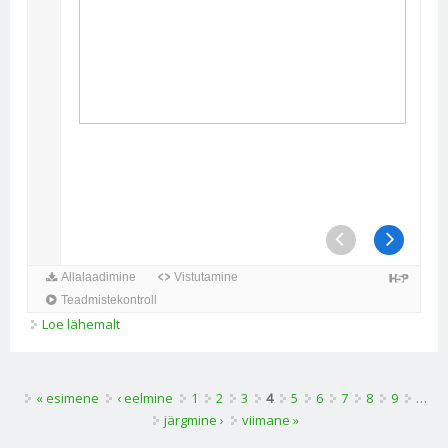
Loe lähemalt
Karistusõigusnormi analüüs kohta
Lehed
« esimene
‹ eelmine
1
2
3
4
5
6
7
8
9
…
järgmine ›
viimane »