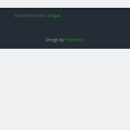
Süsteemimootor
Drupal
Design by
FreeBiezz