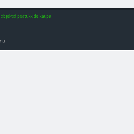
iobjektid peatükkide kaupa
amu