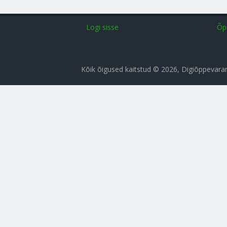
Logi sisse
Õp
Kõik õigused kaitstud © 2026, Digiõppevar