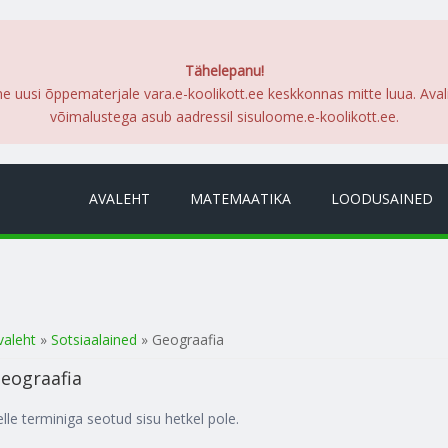
Tähelepanu!
me uusi õppematerjale vara.e-koolikott.ee keskkonnas mitte luua. Ava
võimalustega asub aadressil sisuloome.e-koolikott.ee.
AVALEHT
MATEMAATIKA
LOODUSAINED
a oled siin
valeht
»
Sotsiaalained
» Geograafia
eograafia
elle terminiga seotud sisu hetkel pole.