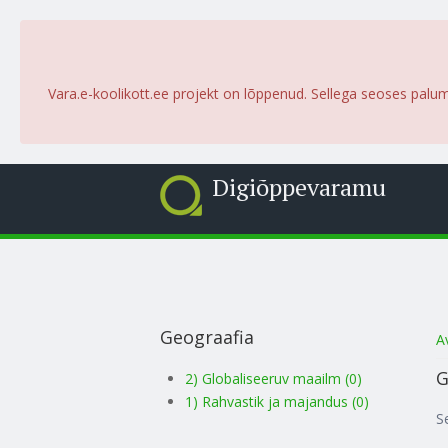
Vara.e-koolikott.ee projekt on lõppenud. Sellega seoses palu
Digiõppevaramu
Geograafia
S
A
G
2) Globaliseeruv maailm (0)
1) Rahvastik ja majandus (0)
S