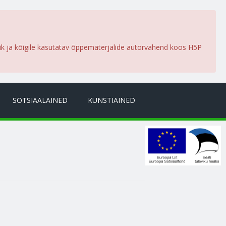
lik ja kõigile kasutatav õppematerjalide autorvahend koos H5P
SOTSIAALAINED
KUNSTIAINED