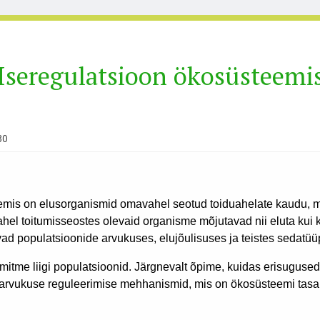
Iseregulatsioon ökosüsteemi
30