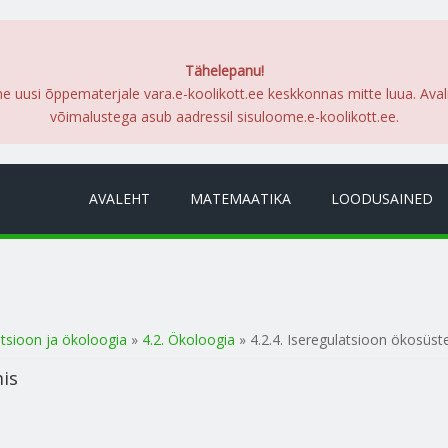
Tähelepanu!
me uusi õppematerjale vara.e-koolikott.ee keskkonnas mitte luua. Ava
võimalustega asub aadressil sisuloome.e-koolikott.ee.
AVALEHT
MATEMAATIKA
LOODUSAINED
utsioon ja ökoloogia
»
4.2. Ökoloogia
» 4.2.4. Iseregulatsioon ökosüs
mis