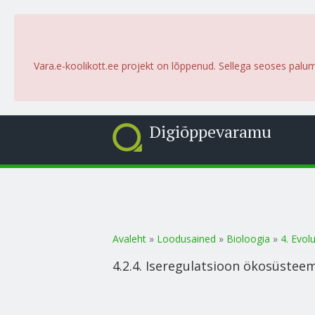
Vara.e-koolikott.ee projekt on lõppenud. Sellega seoses palu
Digiõppevaramu
Sa oled siin
Avaleht
»
Loodusained
»
Bioloogia
»
4. Evol
4.2.4. Iseregulatsioon ökosüstee