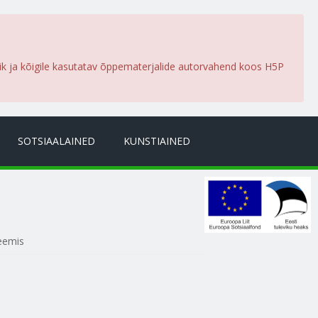
lik ja kõigile kasutatav õppematerjalide autorvahend koos H5P
SOTSIAALAINED
KUNSTIAINED
teemis