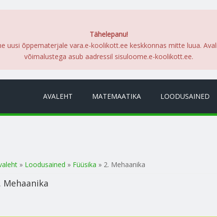
Tähelepanu!
me uusi õppematerjale vara.e-koolikott.ee keskkonnas mitte luua. Ava
võimalustega asub aadressil sisuloome.e-koolikott.ee.
AVALEHT
MATEMAATIKA
LOODUSAINED
a oled siin
valeht
»
Loodusained
»
Füüsika
» 2. Mehaanika
. Mehaanika