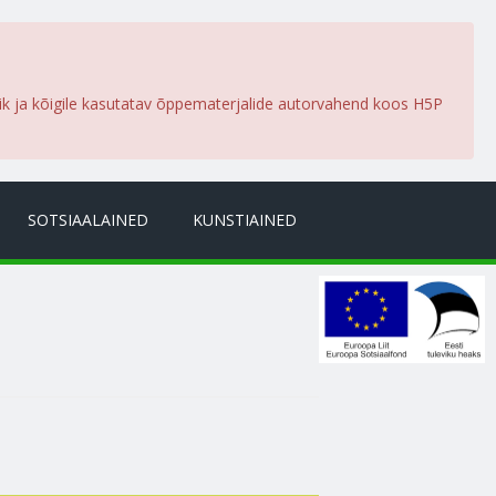
lik ja kõigile kasutatav õppematerjalide autorvahend koos H5P
SOTSIAALAINED
KUNSTIAINED