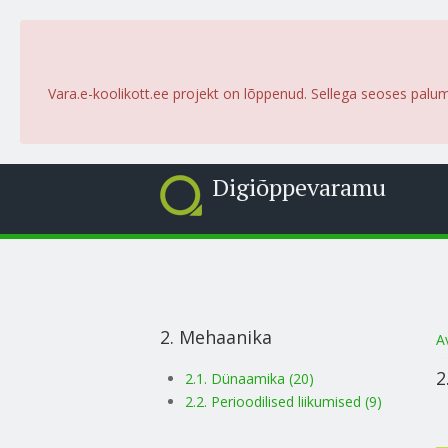
Vara.e-koolikott.ee projekt on lõppenud. Sellega seoses palu
Digiõppevaramu
2. Mehaanika
S
A
2
2.1. Dünaamika (20)
2.2. Perioodilised liikumised (9)