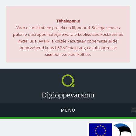
Tähelepanu!
Vara.e-koolikott.ee projekt on lõppenud. Sellega seoses
palume uusi õppematerjale vara.e-koolikott.ee keskkonnas
mitte luua. Avalik ja kõigile kasutatav õppematerjalide
autorvahend koos H5P võimalustega asub aadressil
sisuloome.e-koolikott.ee.
Digiõppevaramu
MENU