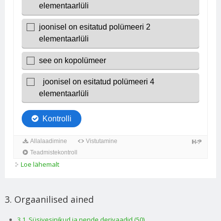
Loe lähemalt
TEST Keemia. Orgaaniline keemia kohta
3. Orgaanilised ained
3.1. Süsivesinikud ja nende derivaadid (50)