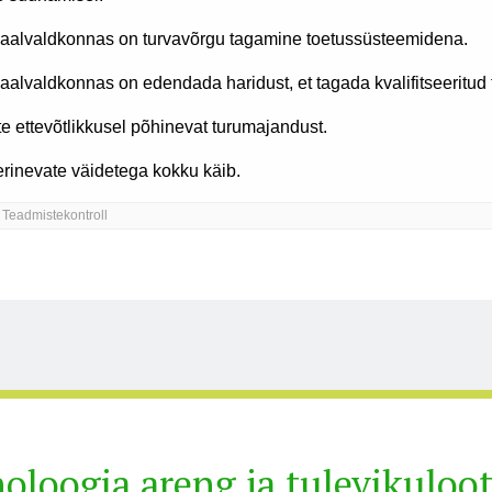
m 20. sajandil kohta
oloogia areng ja tulevikuloo