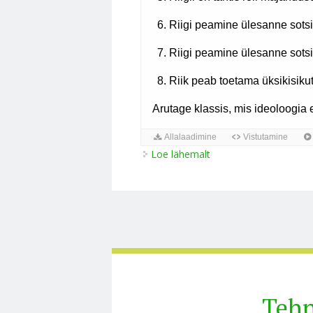
Loe lähemalt
Liberalism ja sotsialis
Tehn