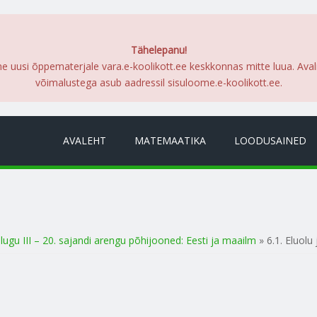
Tähelepanu!
me uusi õppematerjale vara.e-koolikott.ee keskkonnas mitte luua. Ava
võimalustega asub aadressil sisuloome.e-koolikott.ee.
AVALEHT
MATEMAATIKA
LOODUSAINED
alugu III – 20. sajandi arengu põhijooned: Eesti ja maailm
» 6.1. Eluolu 