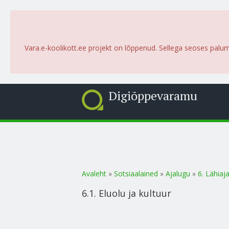
Vara.e-koolikott.ee projekt on lõppenud. Sellega seoses palu
Digiõppevaramu
Sa oled siin
Avaleht
»
Sotsiaalained
»
Ajalugu
»
6. Lähiaj
6.1. Eluolu ja kultuur