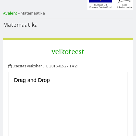
Sa oled siin
Avaleht
» Matemaatika
Matemaatika
veikoteest
Sisestas
veikohani
, T, 2018-02-27 14:21