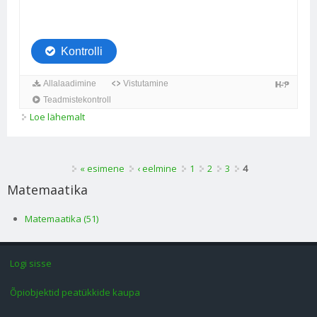
Loe lähemalt
veikoteest kohta
Lehed
« esimene
‹ eelmine
1
2
3
4
Matemaatika
Matemaatika (51)
Logi sisse
Õpiobjektid peatükkide kaupa