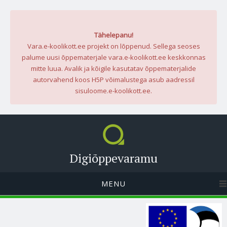
Tähelepanu!
Vara.e-koolikott.ee projekt on lõppenud. Sellega seoses
palume uusi õppematerjale vara.e-koolikott.ee keskkonnas
mitte luua. Avalik ja kõigile kasutatav õppematerjalide
autorvahend koos H5P võimalustega asub aadressil
sisuloome.e-koolikott.ee.
Digiõppevaramu
MENU