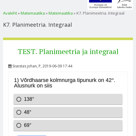
Sa oled siin
Avaleht
»
Matemaatika
»
Matemaatika
» K7. Planimeetria. Integraal
K7. Planimeetria. Integraal
TEST. Planimeetria ja integraal
Sisestas
johan
, P, 2019-06-09 17:44