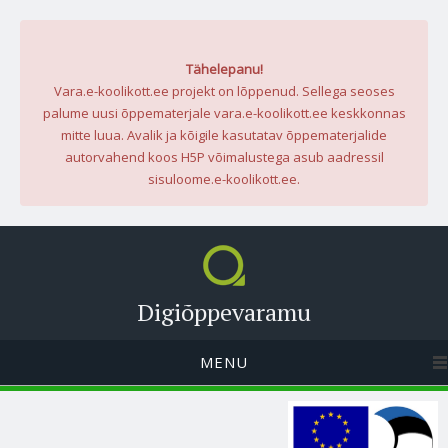
Tähelepanu!
Vara.e-koolikott.ee projekt on lõppenud. Sellega seoses
palume uusi õppematerjale vara.e-koolikott.ee keskkonnas
mitte luua. Avalik ja kõigile kasutatav õppematerjalide
autorvahend koos H5P võimalustega asub aadressil
sisuloome.e-koolikott.ee.
Digiõppevaramu
MENU