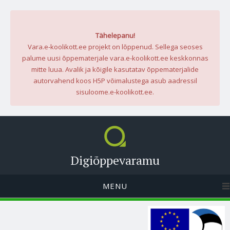
Tähelepanu!
Vara.e-koolikott.ee projekt on lõppenud. Sellega seoses
palume uusi õppematerjale vara.e-koolikott.ee keskkonnas
mitte luua. Avalik ja kõigile kasutatav õppematerjalide
autorvahend koos H5P võimalustega asub aadressil
sisuloome.e-koolikott.ee.
Digiõppevaramu
MENU