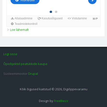
Loe lähemalt
Mistahes nurga trigonomeetrilised funktsioonide
defineerimine kohta
Logi sisse
Õpiobjektid peatükkide kaupa
Süsteemimootor
Drupal
Kõik õigused kaitstud © 2026, Digiõppevaramu
Design by
FreeBiezz