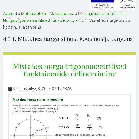
Sa oled siin
Avaleht
»
Matemaatika
»
Matemaatika
»
L4. Trigonomeetria II
»
4.2.
Nurga trigonomeetrilised funktsioonid
» 4.2.1. Mistahes nurga siinus,
koosinus ja tangens
4.2.1. Mistahes nurga siinus, koosinus ja tangens
Mistahes nurga trigonomeetrilised
funktsioonide defineerimine
Sisestas
pilve
, K, 2017-07-12 13:59