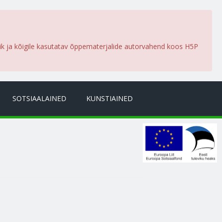
lik ja kõigile kasutatav õppematerjalide autorvahend koos H5P
SOTSIAALAINED
KUNSTIAINED