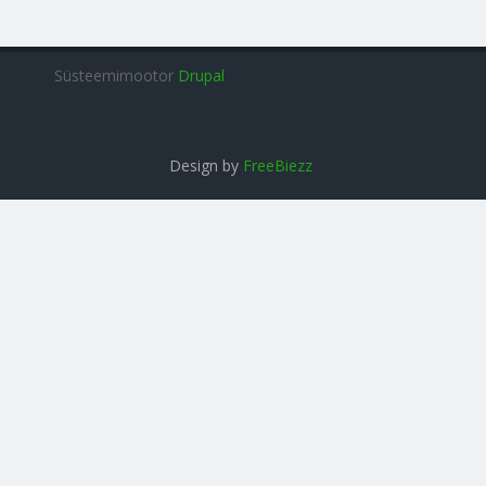
Süsteemimootor
Drupal
Design by
FreeBiezz