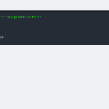
iobjektid peatükkide kaupa
amu