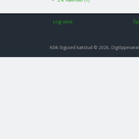
Logi sisse
Õp
Kõik õigused kaitstud © 2026, Digiõppevar