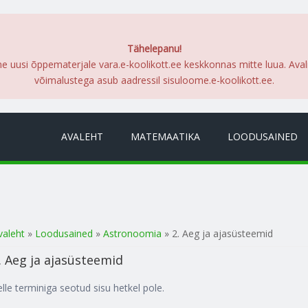
Tähelepanu!
me uusi õppematerjale vara.e-koolikott.ee keskkonnas mitte luua. Ava
võimalustega asub aadressil sisuloome.e-koolikott.ee.
AVALEHT
MATEMAATIKA
LOODUSAINED
a oled siin
valeht
»
Loodusained
»
Astronoomia
» 2. Aeg ja ajasüsteemid
. Aeg ja ajasüsteemid
elle terminiga seotud sisu hetkel pole.