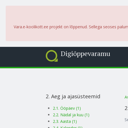
Vara.e-koolikott.ee projekt on lõppenud. Sellega seoses palu
Digiõppevaramu
2. Aeg ja ajasüsteemid
S
A
2
2.1. Ööpäev (1)
2.2. Nädal ja kuu (1)
S
2.3. Aasta (1)
2.4. Kalender (1)