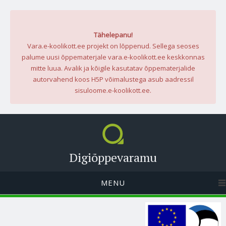
Tähelepanu!
Vara.e-koolikott.ee projekt on lõppenud. Sellega seoses
palume uusi õppematerjale vara.e-koolikott.ee keskkonnas
mitte luua. Avalik ja kõigile kasutatav õppematerjalide
autorvahend koos H5P võimalustega asub aadressil
sisuloome.e-koolikott.ee.
Digiõppevaramu
MENU