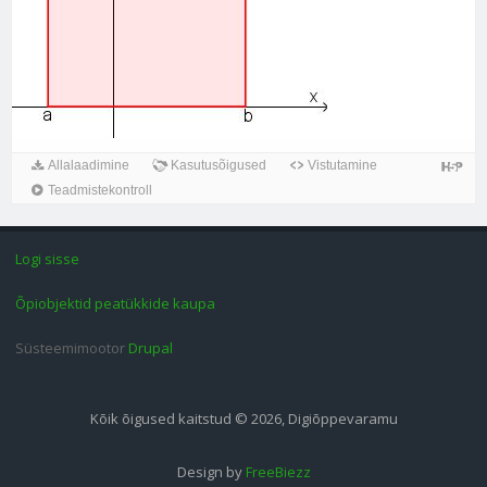
Allalaadimine
Kasutusõigused
Vistutamine
Teadmistekontroll
Logi sisse
Õpiobjektid peatükkide kaupa
Süsteemimootor
Drupal
Kõik õigused kaitstud © 2026, Digiõppevaramu
Design by
FreeBiezz