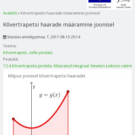
Sa oled siin
Avaleht
» Kõvertrapetsi haarade määramine joonisel
Kõvertrapetsi haarade määramine joonisel
Sisestas
annekyysmaa
, T, 2017-08-15 20:14
Teema:
Kõvertrapets, selle pindala
Peatükk:
7.2.4 Kõvertrapetsi pindala. Määratud integraal. Newton-Leibnizi valem
Klõpsa joonisel kõvertrapetsi haaradel.