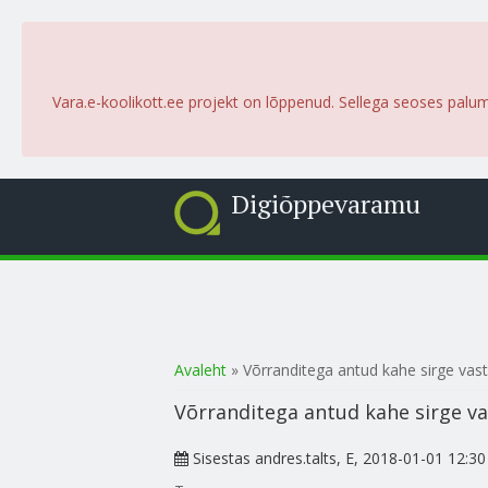
Vara.e-koolikott.ee projekt on lõppenud. Sellega seoses palu
Digiõppevaramu
Sa oled siin
Avaleht
» Võrranditega antud kahe sirge vast
Võrranditega antud kahe sirge va
Sisestas
andres.talts
, E, 2018-01-01 12:30