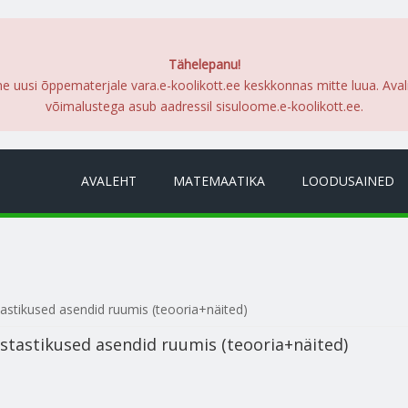
Tähelepanu!
me uusi õppematerjale vara.e-koolikott.ee keskkonnas mitte luua. Ava
võimalustega asub aadressil sisuloome.e-koolikott.ee.
AVALEHT
MATEMAATIKA
LOODUSAINED
astikused asendid ruumis (teooria+näited)
stastikused asendid ruumis (teooria+näited)