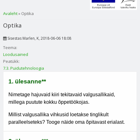
Sa oled siin
Avaleht
» Optika
Optika
Sisestas
Marlen
, K, 2018-06-06 18:08
Teema:
Loodusained
Peatükk:
7.3. Puidutehnoloogia