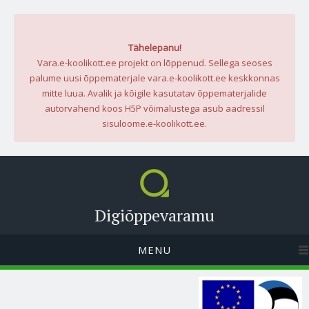
Tähelepanu!
Vara.e-koolikott.ee projekt on lõppenud. Sellega seoses
palume uusi õppematerjale vara.e-koolikott.ee keskkonnas
mitte luua. Avalik ja kõigile kasutatav õppematerjalide
autorvahend koos H5P võimalustega asub aadressil
sisuloome.e-koolikott.ee.
Digiõppevaramu
MENU