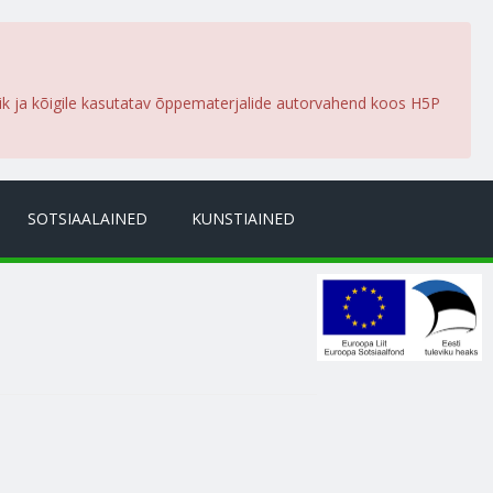
lik ja kõigile kasutatav õppematerjalide autorvahend koos H5P
SOTSIAALAINED
KUNSTIAINED