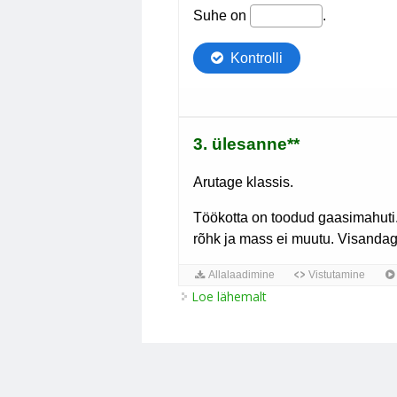
Loe lähemalt
Ideaalse gaasi olekuvõ