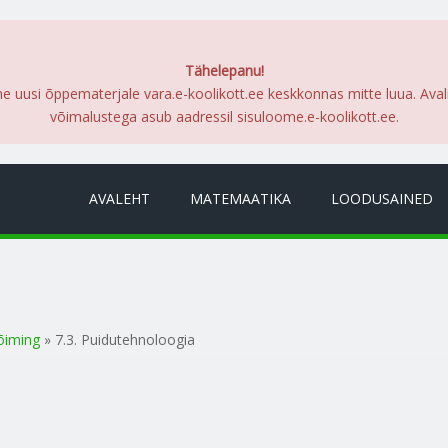
Tähelepanu!
me uusi õppematerjale vara.e-koolikott.ee keskkonnas mitte luua. Ava
võimalustega asub aadressil sisuloome.e-koolikott.ee.
AVALEHT
MATEMAATIKA
LOODUSAINED
õiming
» 7.3. Puidutehnoloogia