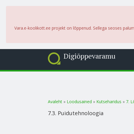
Vara.e-koolikott.ee projekt on lõppenud. Sellega seoses palu
Digiõppevaramu
Sa oled siin
Avaleht
»
Loodusained
»
Kutseharidus
»
7. L
7.3. Puidutehnoloogia