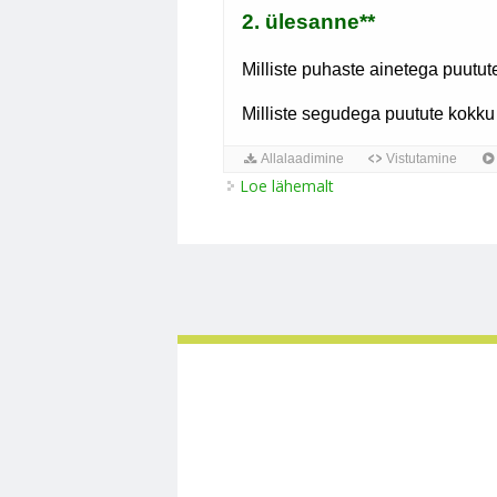
Loe lähemalt
Aine ehitus kohta