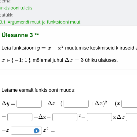
eema:
unktsiooni tuletis
eatükk:
.3.1. Argumendi muut ja funktsiooni muut