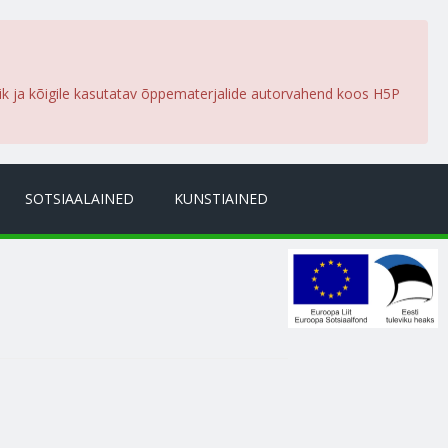
lik ja kõigile kasutatav õppematerjalide autorvahend koos H5P
SOTSIAALAINED
KUNSTIAINED