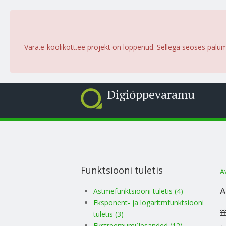
Vara.e-koolikott.ee projekt on lõppenud. Sellega seoses palu
Digiõppevaramu
Funktsiooni tuletis
S
A
A
Astmefunktsiooni tuletis (4)
Eksponent- ja logaritmfunktsiooni
tuletis (3)
Ekstreemumülesanded (12)