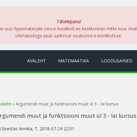
Tähelepanu!
me uusi õppematerjale vara.e-koolikott.ee keskkonnas mitte luua. Ava
võimalustega asub aadressil sisuloome.e-koolikott.ee.
AVALEHT
MATEMAATIKA
LOODUSAINED
a oled siin
valeht
» Argumendi muut ja funktsiooni muut ül 3 - lai kursus
rgumendi muut ja funktsiooni muut ül 3 - lai kursus
Sisestas
Annika
, T, 2018-07-24 22:51