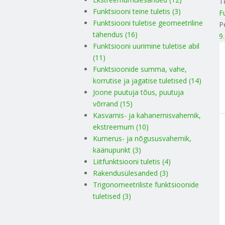
T
Funktsiooni teine tuletis (3)
F
Funktsiooni tuletise geomeetriline
P
tähendus (16)
9
Funktsiooni uurimine tuletise abil
(11)
Funktsioonide summa, vahe,
korrutise ja jagatise tuletised (14)
Joone puutuja tõus, puutuja
võrrand (15)
Kasvamis- ja kahanemisvahemik,
ekstreemum (10)
Kumerus- ja nõgususvahemik,
käänupunkt (3)
Liitfunktsiooni tuletis (4)
Rakendusülesanded (3)
Trigonomeetriliste funktsioonide
tuletised (3)