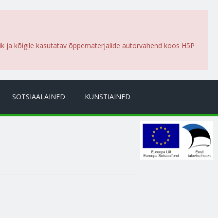
lik ja kõigile kasutatav õppematerjalide autorvahend koos H5P
SOTSIAALAINED
KUNSTIAINED