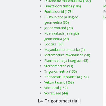
Diskreetne matemaatika (102)
T
Funktsiooni tuletis (106)
M
Funktsioonid (173)
P
Hulknurkade ja ringide
L
geomeetria (30)
Joone võrrand (79)
Kolmnurkade ja ringide
geomeetria (29)
Loogika (36)
Majandusmatemaatika (0)
Matemaatika rakendused (58)
Planimeetria ja integraal (95)
Stereomeetria (93)
Trigonomeetria (135)
Tõenäosus ja statistika (151)
Vektor tasandil (68)
Võrrandid (152)
Võrratused (44)
L4. Trigonomeetria II