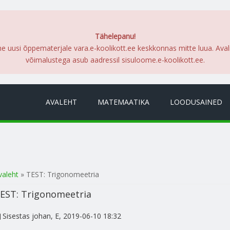
Tähelepanu!
me uusi õppematerjale vara.e-koolikott.ee keskkonnas mitte luua. Ava
võimalustega asub aadressil sisuloome.e-koolikott.ee.
AVALEHT
MATEMAATIKA
LOODUSAINED
a oled siin
valeht
» TEST: Trigonomeetria
EST: Trigonomeetria
Sisestas
johan
, E, 2019-06-10 18:32