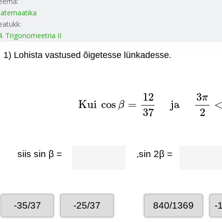
eema:
atemaatika
eatükk:
4. Trigonomeetria II