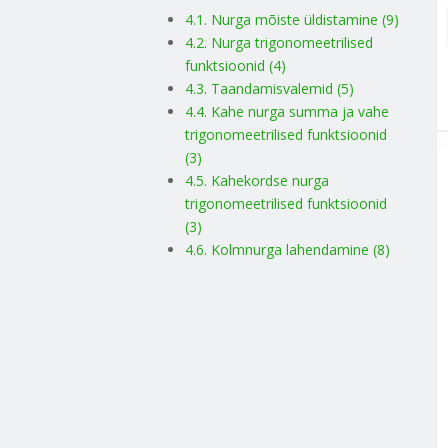
4.1. Nurga mõiste üldistamine (9)
4.2. Nurga trigonomeetrilised
funktsioonid (4)
4.3. Taandamisvalemid (5)
4.4. Kahe nurga summa ja vahe
trigonomeetrilised funktsioonid
(3)
4.5. Kahekordse nurga
trigonomeetrilised funktsioonid
(3)
4.6. Kolmnurga lahendamine (8)