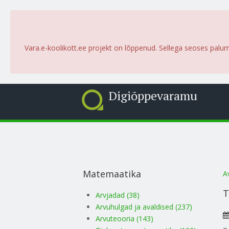
Vara.e-koolikott.ee projekt on lõppenud. Sellega seoses palu
Digiõppevaramu
S
Matemaatika
A
T
Arvjadad (38)
Arvuhulgad ja avaldised (237)
Arvuteooria (143)