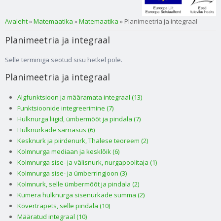
Sa oled siin
Avaleht
»
Matemaatika
»
Matemaatika
» Planimeetria ja integraal
Planimeetria ja integraal
Selle terminiga seotud sisu hetkel pole.
Planimeetria ja integraal
Algfunktsioon ja määramata integraal (13)
Funktsioonide integreerimine (7)
Hulknurga liigid, ümbermõõt ja pindala (7)
Hulknurkade sarnasus (6)
Kesknurk ja piirdenurk, Thalese teoreem (2)
Kolmnurga mediaan ja kesklõik (6)
Kolmnurga sise- ja välisnurk, nurgapoolitaja (1)
Kolmnurga sise- ja ümberringjoon (3)
Kolmnurk, selle ümbermõõt ja pindala (2)
Kumera hulknurga sisenurkade summa (2)
Kõvertrapets, selle pindala (10)
Määratud integraal (10)