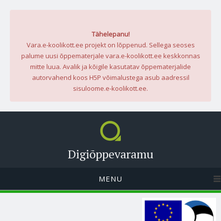
Tähelepanu!
Vara.e-koolikott.ee projekt on lõppenud. Sellega seoses
palume uusi õppematerjale vara.e-koolikott.ee keskkonnas
mitte luua. Avalik ja kõigile kasutatav õppematerjalide
autorvahend koos H5P võimalustega asub aadressil
sisuloome.e-koolikott.ee.
Digiõppevaramu
MENU