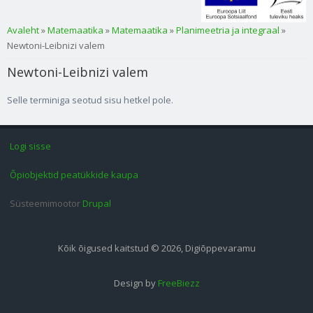
Sa oled siin
Avaleht
»
Matemaatika
»
Matemaatika
»
Planimeetria ja integraal
»
Newtoni-Leibnizi valem
Newtoni-Leibnizi valem
Selle terminiga seotud sisu hetkel pole.
Logi sisse
Õpiobjektid peatükkide kaupa
Süsteemimootor
Drupal
Kõik õigused kaitstud © 2026, Digiõppevaramu
Design by
FreeBiezz