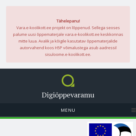
Tähelepanu!
Vara.e-koolikott.ee projekt on lõppenud. Sellega seoses
palume uusi õppematerjale vara.e-koolikott.ee keskkonnas
mitte luua. Avalik ja kõigile kasutatav õppematerjalide
autorvahend koos H5P võimalustega asub aadressil
sisuloome.e-koolikott.ee.
Digiõppevaramu
MENU