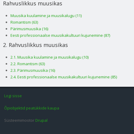
Rahvuslikkus muusikas
Muusika kuulamine ja muusikalugu (11)
Romantism (63)
Pärimusmuusika (16)
Eesti professionaalse muusikakultuuri kujunemine (87)
2. Rahvuslikkus muusikas
2.1. Muusika kuulamine ja muusikalugu (10)
2.2. Romantism (63)
2.3. Pärimusmuusika (16)
2.4. Eesti professionaalse muusikakultuuri kujunemine (85)
Logi sisse
Õpiobjektid peatükkide kaupa
Süsteemimootor
Drupal