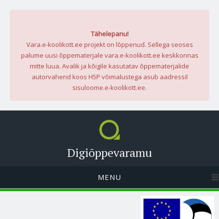
Tähelepanu!
Vara.e-koolikott.ee projekt on lõppenud. Sellega seoses
palume uusi õppematerjale vara.e-koolikott.ee keskkonnas
mitte luua. Avalik ja kõigile kasutatav õppematerjalide
autorvahend koos H5P võimalustega asub aadressil
sisuloome.e-koolikott.ee.
Digiõppevaramu
MENU