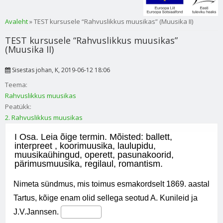
Sa oled siin
Avaleht
» TEST kursusele “Rahvuslikkus muusikas” (Muusika II)
TEST kursusele “Rahvuslikkus muusikas”
(Muusika II)
Sisestas
johan
, K, 2019-06-12 18:06
Teema:
Rahvuslikkus muusikas
Peatükk:
2. Rahvuslikkus muusikas