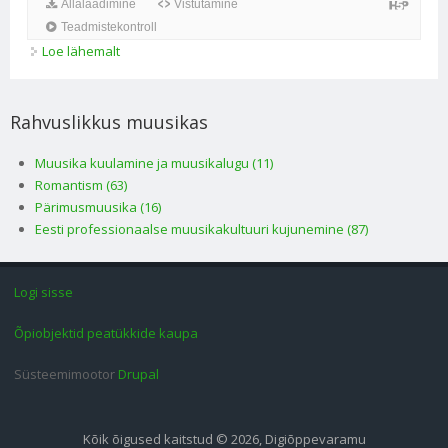
Loe lähemalt
Mõisted. Mõistesõnastik (Rahvuslikkus muusikas)
kohta
Rahvuslikkus muusikas
Muusika kuulamine ja muusikalugu (11)
Romantism (63)
Pärimusmuusika (16)
Eesti professionaalse muusikakultuuri kujunemine (87)
Logi sisse
Õpiobjektid peatükkide kaupa
Süsteemimootor
Drupal
Kõik õigused kaitstud © 2026, Digiõppevaramu