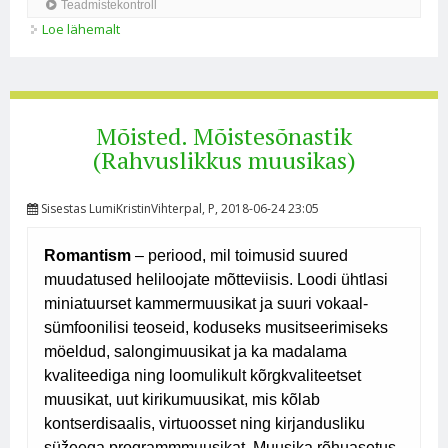
Loe lähemalt
TEST kursusele “Rahvuslikkus muusikas” (Muusika II)
kohta
Mõisted. Mõistesõnastik
(Rahvuslikkus muusikas)
Sisestas
LumiKristinVihterpal
, P, 2018-06-24 23:05