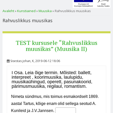
Sa oled siin
Avaleht
»
Kunstiained
»
Muusika
» Rahvuslikkus muusikas
Rahvuslikkus muusikas
TEST kursusele “Rahvuslikkus
muusikas” (Muusika II)
Sisestas
johan
, K, 2019-06-12 18:06