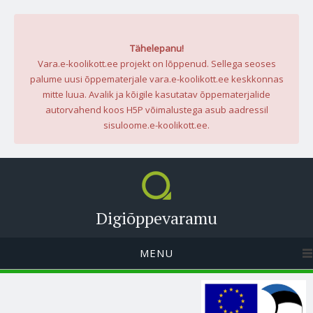
Tähelepanu!
Vara.e-koolikott.ee projekt on lõppenud. Sellega seoses
palume uusi õppematerjale vara.e-koolikott.ee keskkonnas
mitte luua. Avalik ja kõigile kasutatav õppematerjalide
autorvahend koos H5P võimalustega asub aadressil
sisuloome.e-koolikott.ee.
Digiõppevaramu
MENU