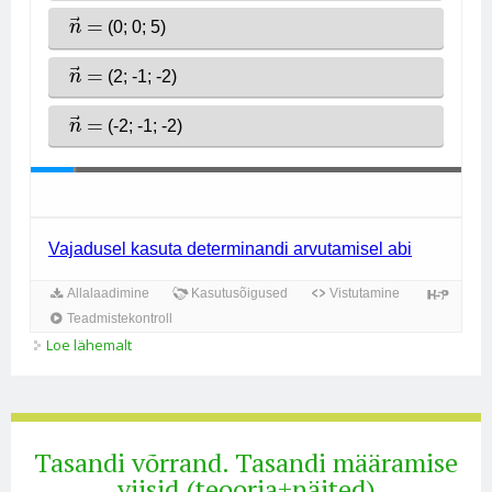
Loe lähemalt
Tasandi võrrand ruumis (ülesanded) kohta
Tasandi võrrand. Tasandi määramise
viisid.(teooria+näited)