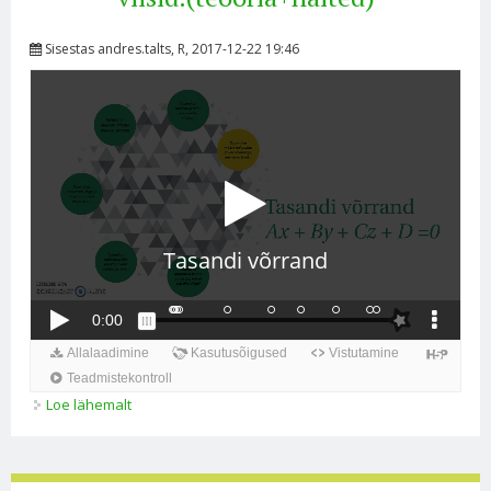
Sisestas
andres.talts
, R, 2017-12-22 19:46
Loe lähemalt
Tasandi võrrand. Tasandi määramise viisid.
(teooria+näited) kohta