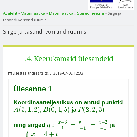
Sa oled siin
Avaleht
»
Matemaatika
»
Matemaatika
»
Stereomeetria
» Sirge ja
tasandi võrrand ruumis
Sirge ja tasandi võrrand ruumis
.4. Keerukamaid ülesandeid
Sisestas
andres.talts
, E, 2018-07-02 12:33