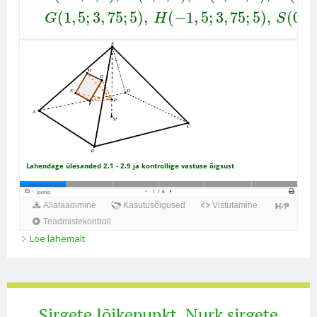
Loe lähemalt
.4. Keerukamaid ülesandeid kohta
Sirgete lõikepunkt. Nurk sirgete