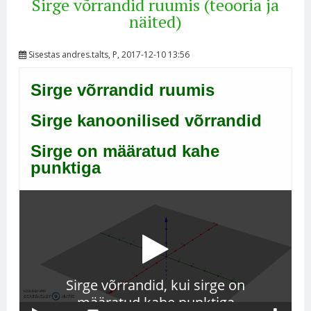
Sirge võrrandid ruumis (teooria ja
näited)
Sisestas
andres.talts
, P, 2017-12-10 13:56