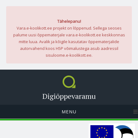
Tähelepanu!
Vara.e-koolikott.ee projekt on lõppenud. Sellega seoses
palume uusi õppematerjale vara.e-koolikott.ee keskkonnas
mitte luua. Avalik ja kõigile kasutatav õppematerjalide
autorvahend koos H5P võimalustega asub aadressil
sisuloome.e-koolikott.ee.
Digiõppevaramu
MENU