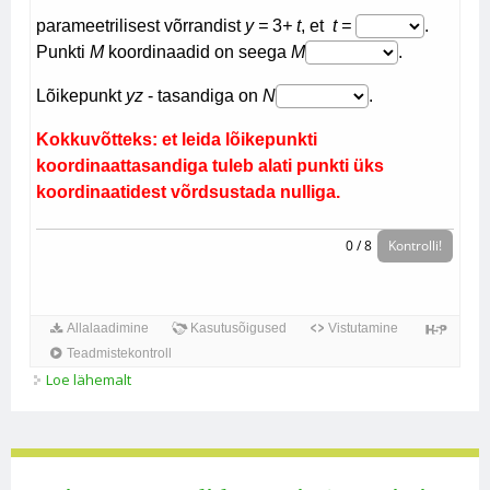
Loe lähemalt
Sirge võrrandid ruumis (ülesanded) kohta