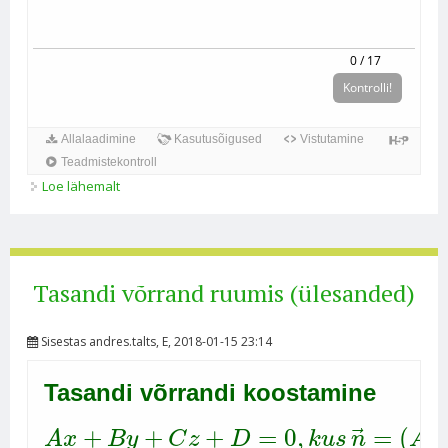
Loe lähemalt
Sirgete lõikepunkt. Nurk sirgete vahel. kohta
Tasandi võrrand ruumis (ülesanded)
Sisestas
andres.talts
, E, 2018-01-15 23:14