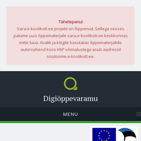
Tähelepanu!
Vara.e-koolikott.ee projekt on lõppenud. Sellega seoses
palume uusi õppematerjale vara.e-koolikott.ee keskkonnas
mitte luua. Avalik ja kõigile kasutatav õppematerjalide
autorvahend koos H5P võimalustega asub aadressil
sisuloome.e-koolikott.ee.
Digiõppevaramu
MENU