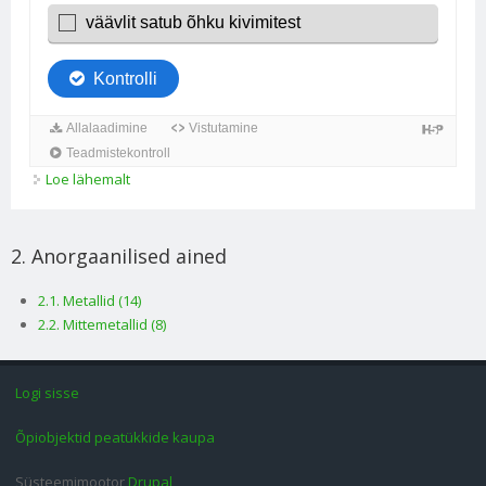
Loe lähemalt
TEST Keemia. Anorgaaniline keemia kohta
2. Anorgaanilised ained
2.1. Metallid (14)
2.2. Mittemetallid (8)
Logi sisse
Õpiobjektid peatükkide kaupa
Süsteemimootor
Drupal