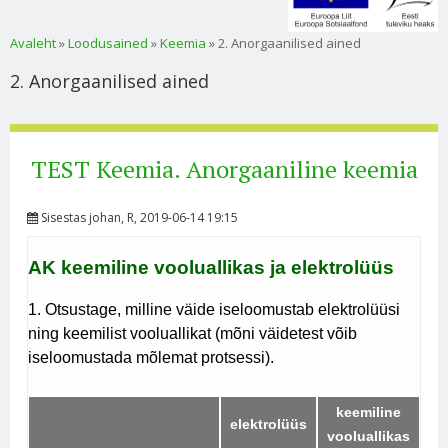
Sa oled siin
Avaleht
»
Loodusained
»
Keemia
» 2. Anorgaanilised ained
2. Anorgaanilised ained
TEST Keemia. Anorgaaniline keemia
Sisestas
johan
, R, 2019-06-14 19:15