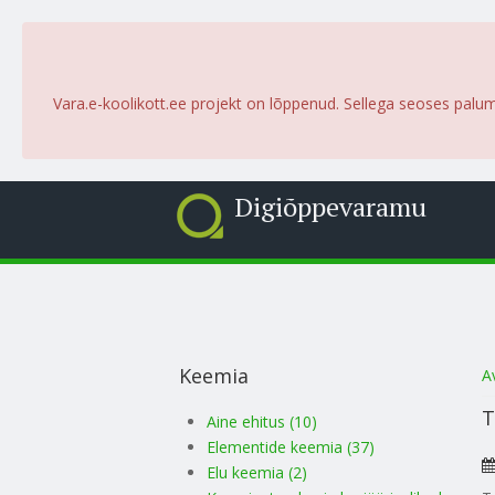
Vara.e-koolikott.ee projekt on lõppenud. Sellega seoses palu
Digiõppevaramu
S
Keemia
A
T
Aine ehitus (10)
Elementide keemia (37)
Elu keemia (2)