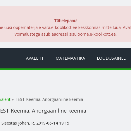
Tähelepanu!
me uusi õppematerjale vara.e-koolikott.ee keskkonnas mitte luua. Ava
võimalustega asub aadressil sisuloome.e-koolikott.ee.
AVALEHT
MATEMAATIKA
LOODUSAINED
a oled siin
valeht
» TEST Keemia. Anorgaaniline keemia
EST Keemia. Anorgaaniline keemia
Sisestas
johan
, R, 2019-06-14 19:15