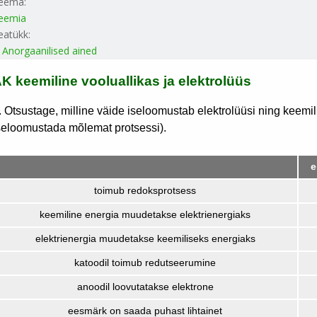
eema:
eemia
eatükk:
. Anorgaanilised ained