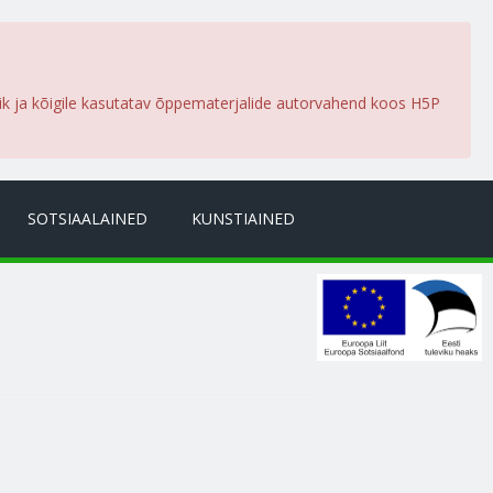
lik ja kõigile kasutatav õppematerjalide autorvahend koos H5P
SOTSIAALAINED
KUNSTIAINED