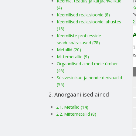
Keemia, teadus ja karjäärivalikud
T
(4)
K
Keemilised reaktsioonid (8)
P
Keemilised reaktsioonid lahustes
2
(16)
Keemiliste protsesside
seaduspärasused (78)
Metallid (20)
Mittemetallid (9)
Orgaanilised ained meie ümber
(46)
Süsivesinikud ja nende derivaadid
(55)
2. Anorgaanilised ained
2.1. Metallid (14)
2.2. Mittemetallid (8)