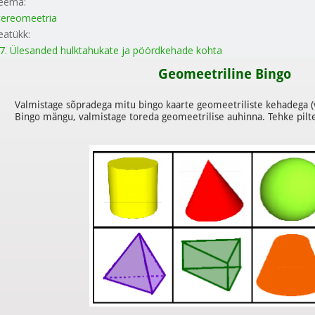
eema:
tereomeetria
eatükk:
.7. Ülesanded hulktahukate ja pöördkehade kohta