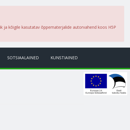
lik ja kõigile kasutatav õppematerjalide autorvahend koos H5P
SOTSIAALAINED
KUNSTIAINED