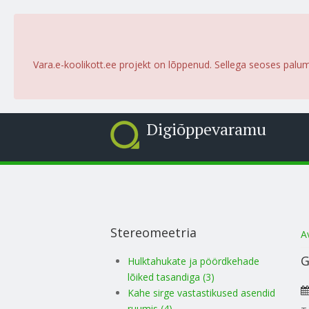
Vara.e-koolikott.ee projekt on lõppenud. Sellega seoses palu
Digiõppevaramu
Stereomeetria
S
A
G
Hulktahukate ja pöördkehade
lõiked tasandiga (3)
Kahe sirge vastastikused asendid
ruumis (4)