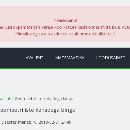
Tähelepanu!
me uusi õppematerjale vara.e-koolikott.ee keskkonnas mitte luua. Ava
võimalustega asub aadressil sisuloome.e-koolikott.ee.
AVALEHT
MATEMAATIKA
LOODUSAINED
a oled siin
valeht
» Geomeetriliste kehadega bingo
eomeetriliste kehadega bingo
Sisestas
mariaz
, N, 2018-02-01 21:49