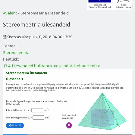
Sa oled siin
Avaleht
» Stereomeetria ülesandeid
Stereomeetria ülesandeid
Sisestas
alar.pukk
, E, 2018-04-30 13:39
Teema:
Stereomeetria
Peatükk:
13.4. Ülesandeid hulktahukate ja pöördkehade kohta