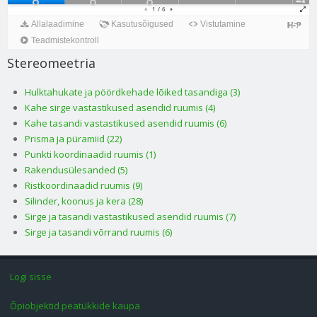
Stereomeetria
Hulktahukate ja pöördkehade lõiked tasandiga (3)
Kahe sirge vastastikused asendid ruumis (4)
Kahe tasandi vastastikused asendid ruumis (6)
Prisma ja püramiid (22)
Punkti koordinaadid ruumis (1)
Rakendusülesanded (5)
Ristkoordinaadid ruumis (9)
Silinder, koonus ja kera (28)
Sirge ja tasandi vastastikused asendid ruumis (7)
Sirge ja tasandi võrrand ruumis (6)
Logi sisse
Õpiobjektid peatükkide kaupa