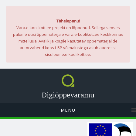
Tähelepanu!
Vara.e-koolikott.ee projekt on lõppenud. Sellega seoses
palume uusi õppematerjale vara.e-koolikott.ee keskkonnas
mitte luua. Avalik ja kõigile kasutatav õppematerjalide
autorvahend koos H5P võimalustega asub aadressil
sisuloome.e-koolikott.ee.
Digiõppevaramu
MENU