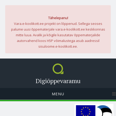
Tähelepanu!
Vara.e-koolikott.ee projekt on lõppenud. Sellega seoses
palume uusi õppematerjale vara.e-koolikott.ee keskkonnas
mitte luua. Avalik ja kõigile kasutatav õppematerjalide
autorvahend koos H5P võimalustega asub aadressil
sisuloome.e-koolikott.ee.
Digiõppevaramu
MENU