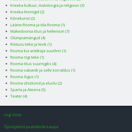
Kreeka kultuur, mütoloogia ja religioon (3)
Kreeka linnriigid (2)
Kõnekunst (2)
Lääne-Rooma ja Ida-Rooma (1)
Makedoonia tõus ja hellenism (7)
Olümpiamängud (4)
Ristiusu teke ja levik (1)
Rooma kui antiikaja suurlinn (1)
Rooma riigi teke (1)
Rooma tõus suurriigiks (4)
Rooma vabariik ja selle korraldus (1)
Rooma õigus (1)
Rooma ühiskond ja eluolu (2)
Sparta ja Ateena (5)
Teater (4)
Logi sisse
Õpiobjektid peatükkide kaupa